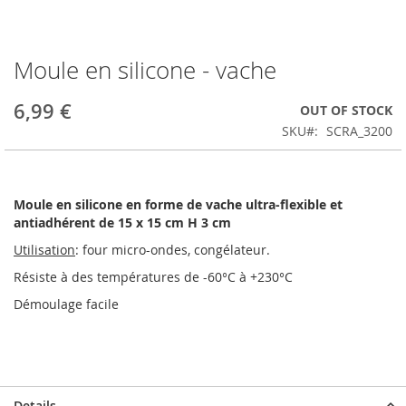
Moule en silicone - vache
Skip
to
the
6,99 €
OUT OF STOCK
beginning
SKU
SCRA_3200
of
the
images
gallery
Moule en silicone en forme de vache ultra-flexible et
antiadhérent de 15 x 15 cm H 3 cm
Utilisation
: four micro-ondes, congélateur.
Résiste à des températures de -60°C à +230°C
Démoulage facile
Details