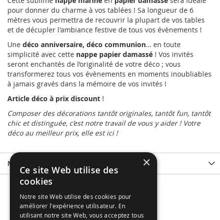
Cette sublime
nappe marine
en
papier damassé
sera idéale
pour donner du charme à vos tablées ! Sa longueur de 6
mètres vous permettra de recouvrir la plupart de vos tables
et de décupler l'ambiance festive de tous vos évènements !
Une
déco anniversaire, déco communion
… en toute
simplicité avec cette
nappe papier damassé
! Vos invités
seront enchantés de l’originalité de votre déco ; vous
transformerez tous vos évènements en moments inoubliables
à jamais gravés dans la mémoire de vos invités !
Article déco à prix discount
!
Composer des décorations tantôt originales, tantôt fun, tantôt
chic et distinguée, c’est notre travail de vous y aider ! Votre
déco au meilleur prix, elle est ici !
×
More Information
Ce site Web utilise des
cookies
Notre site Web utilise des cookies pour
améliorer l'expérience utilisateur. En
utilisant notre site Web, vous acceptez tous