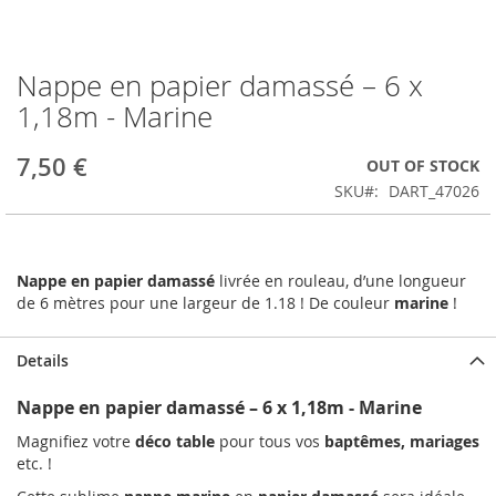
Nappe en papier damassé – 6 x
Skip
to
1,18m - Marine
the
beginning
7,50 €
OUT OF STOCK
of
the
SKU
DART_47026
images
gallery
Nappe en papier damassé
livrée en rouleau, d’une longueur
de 6 mètres pour une largeur de 1.18 ! De couleur
marine
!
Details
Nappe en papier damassé – 6 x 1,18m - Marine
Magnifiez votre
déco table
pour tous vos
baptêmes, mariages
etc. !