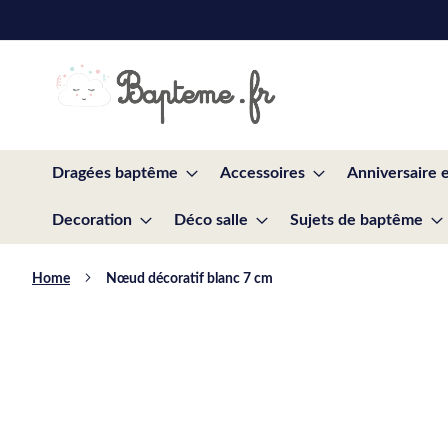
Skip
to
Content
Dragées baptême
Accessoires
Anniversaire 
Decoration
Déco salle
Sujets de baptême
Home
Nœud décoratif blanc 7 cm
Skip
to
the
end
of
the
images