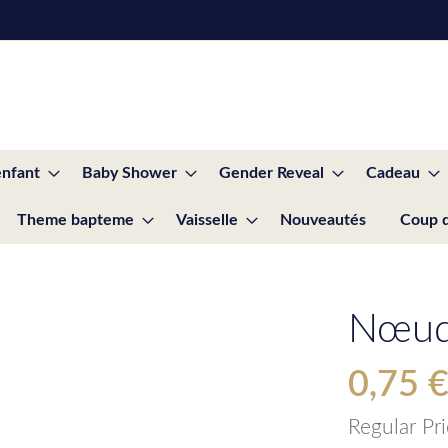
enfant
Baby Shower
Gender Reveal
Cadeau
Theme bapteme
Vaisselle
Nouveautés
Coup 
Nœud 
0,75 
Special
Price
Regular Pr