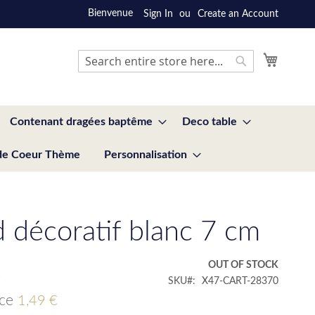
Bienvenue
Sign In
Create an Account
My Cart
Search
Search
Contenant dragées baptême
Deco table
de Coeur Thème
Personnalisation
décoratif blanc 7 cm
€
OUT OF STOCK
SKU
X47-CART-28370
ice
1,49 €