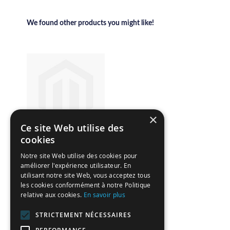
We found other products you might like!
×
Ce site Web utilise des
cookies
Nominettes rondes
Notre site Web utilise des cookies pour
parchemin
améliorer l'expérience utilisateur. En
Starting at
utilisant notre site Web, vous acceptez tous
4,59 €
les cookies conformément à notre Politique
relative aux cookies.
En savoir plus
STRICTEMENT NÉCESSAIRES