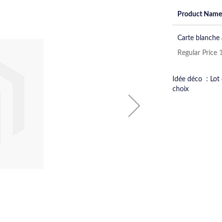
Product Name
Grouped
Carte blanche 
product
items
Regular Price
Idée déco : Lot
choix