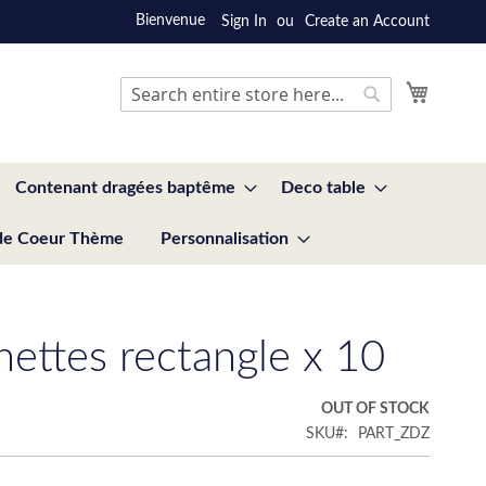
Bienvenue
Sign In
Create an Account
My Cart
Search
Search
Contenant dragées baptême
Deco table
de Coeur Thème
Personnalisation
ettes rectangle x 10
OUT OF STOCK
SKU
PART_ZDZ