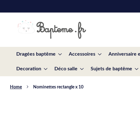
Skip
to
Content
Dragées baptême
Accessoires
Anniversaire 
Decoration
Déco salle
Sujets de baptême
Home
Nominettes rectangle x 10
Skip
to
the
end
of
the
images