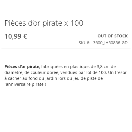
Pièces d’or pirate x 100
Skip
to
the
10,99 €
OUT OF STOCK
beginning
SKU
3600_IH50856-GD
of
the
images
gallery
Pièces d’or pirate
, fabriquées en plastique, de 3,8 cm de
diamètre, de couleur dorée, vendues par lot de 100. Un trésor
à cacher au fond du jardin lors du jeu de piste de
l’anniversaire pirate !