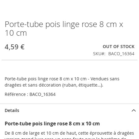
Porte-tube pois linge rose 8 cm x
Skip
to
10 cm
the
beginning
4,59 €
OUT OF STOCK
of
the
SKU
BACO_16364
images
gallery
Porte-tube pois linge rose 8 cm x 10 cm - Vendues sans
dragées et sans décoration (ruban, étiquette…).
Référence : BACO_16364
Details
Porte-tube pois linge rose 8 cm x 10 cm
De 8 cm de large et 10 cm de haut, cette éprouvette à dragées