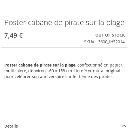
Poster cabane de pirate sur la plage
Skip
to
the
7,49 €
OUT OF STOCK
beginning
SKU
3600_IH52014
of
the
images
gallery
Poster cabane de pirate sur la plage
, confectionné en papier,
multicolore, d’environ 160 x 158 cm. Un décor mural original
pour célébrer son anniversaire sur le thème des pirates.
Details