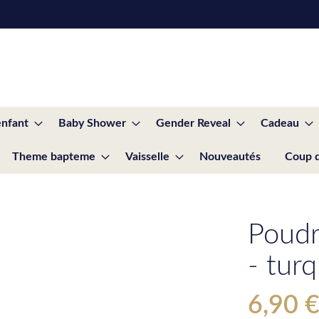
enfant
Baby Shower
Gender Reveal
Cadeau
Theme bapteme
Vaisselle
Nouveautés
Coup 
Poudr
- tur
6,90 