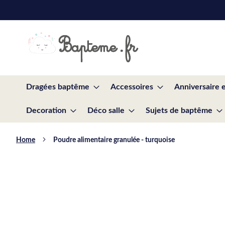
Skip
to
Content
Dragées baptême
Accessoires
Anniversaire 
Decoration
Déco salle
Sujets de baptême
Home
Poudre alimentaire granulée - turquoise
Skip
to
the
end
of
the
images