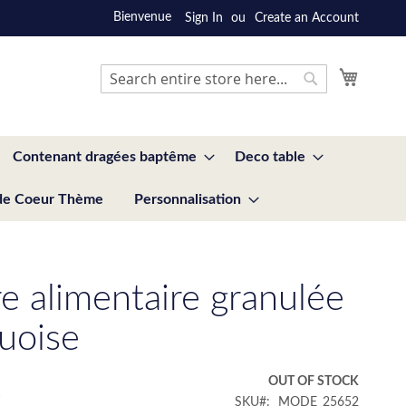
Bienvenue
Sign In
Create an Account
My Cart
Search
Search
Contenant dragées baptême
Deco table
de Coeur Thème
Personnalisation
e alimentaire granulée
quoise
€
OUT OF STOCK
SKU
MODE_25652