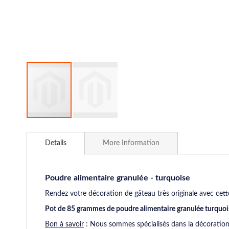
Skip
to
Details
More Information
the
beginning
of
the
Poudre alimentaire granulée - turquoise
images
Rendez votre décoration de gâteau très originale avec cet
gallery
Pot de 85 grammes de poudre alimentaire granulée turquoi
Bon à savoir
: Nous sommes spécialisés dans la décoration d