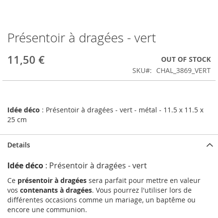
Présentoir à dragées - vert
Skip
to
the
11,50 €
OUT OF STOCK
beginning
SKU
CHAL_3869_VERT
of
the
images
gallery
Idée déco
: Présentoir à dragées - vert - métal - 11.5 x 11.5 x
25 cm
Details
Idée déco
: Présentoir à dragées - vert
Ce
présentoir à dragées
sera parfait pour mettre en valeur
vos
contenants à dragées
. Vous pourrez l'utiliser lors de
différentes occasions comme un mariage, un baptême ou
encore une communion.