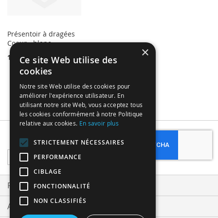
Présentoir à dragées
Coeur - blanc
×
19,99 €
Ce site Web utilise des
cookies
Notre site Web utilise des cookies pour
améliorer l'expérience utilisateur. En
utilisant notre site Web, vous acceptez tous
les cookies conformément à notre Politique
relative aux cookies.
En savoir plus
Subscribe
STRICTEMENT NÉCESSAIRES
Sign
PERFORMANCE
Up
CIBLAGE
for
Our
Privacy and Cookie Policy
FONCTIONNALITÉ
Newsletter:
NON CLASSIFIÉS
Advanced Search