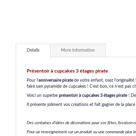
Skip
to
Details
More Information
the
beginning
of
the
Présentoir à cupcakes 3 étages pirate
images
Pour l’
anniversaire pirate
de votre enfant, osez l’originalit
gallery
faire uen pyramide de cupcakes ! C’est bon, ce n’est pas che
Voici un superbe
présentoir à cupcakes 3 étages pirate
! De
Il présente joliment vos créations et fait gagner de la place 
Des centaines d'idées de décorations pour vos fêtes, livraison
Pour un renseignement sur un produit ou une commande plus imp