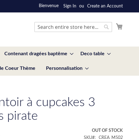
Bienvenue
Sign In
Create an Account
My Cart
Search
Search
Contenant dragées baptême
Deco table
de Coeur Thème
Personnalisation
ntoir à cupcakes 3
s pirate
€
OUT OF STOCK
SKU
CREA_M502