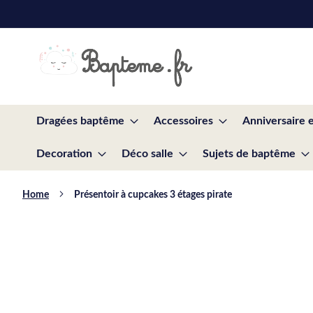
Skip
to
Content
Dragées baptême
Accessoires
Anniversaire 
Decoration
Déco salle
Sujets de baptême
Home
Présentoir à cupcakes 3 étages pirate
Skip
to
the
end
of
the
images