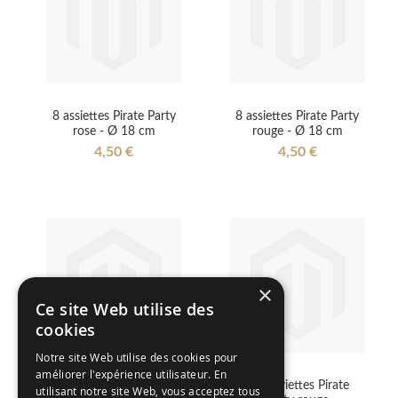
8 assiettes Pirate Party
8 assiettes Pirate Party
rose - Ø 18 cm
rouge - Ø 18 cm
4,50 €
4,50 €
×
Ce site Web utilise des
cookies
Notre site Web utilise des cookies pour
améliorer l'expérience utilisateur. En
Nappe Pirate Party
16 serviettes Pirate
utilisant notre site Web, vous acceptez tous