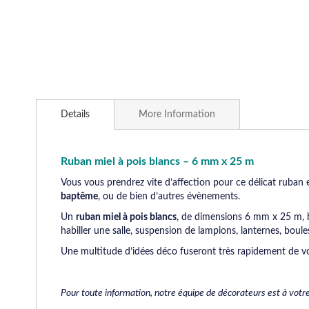
Skip
to
Details
More Information
the
beginning
of
the
Ruban miel à pois blancs – 6 mm x 25 m
images
Vous vous prendrez vite d’affection pour ce délicat ruban 
gallery
baptême
, ou de bien d’autres évènements.
Un
ruban miel à pois blancs
, de dimensions 6 mm x 25 m, bi
habiller une salle, suspension de lampions, lanternes, bou
Une multitude d’idées déco fuseront très rapidement de vot
Pour toute information, notre équipe de décorateurs est à votr