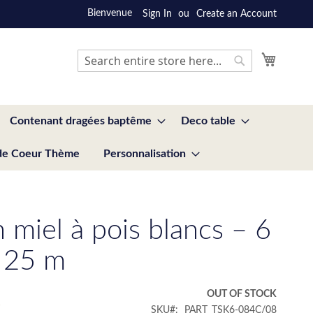
Bienvenue
Sign In
Create an Account
My Cart
Search
Search
Contenant dragées baptême
Deco table
de Coeur Thème
Personnalisation
 miel à pois blancs – 6
 25 m
€
OUT OF STOCK
SKU
PART_TSK6-084C/08