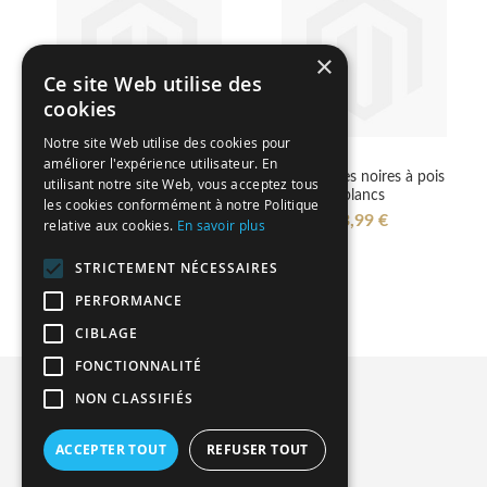
×
Ce site Web utilise des
cookies
Notre site Web utilise des cookies pour
améliorer l'expérience utilisateur. En
Ruban noir à pois blancs
12 bougies noires à pois
utilisant notre site Web, vous acceptez tous
– 6 mm x 25 m
blancs
les cookies conformément à notre Politique
1,79 €
3,99 €
relative aux cookies.
En savoir plus
STRICTEMENT NÉCESSAIRES
PERFORMANCE
CIBLAGE
FONCTIONNALITÉ
Privacy and Cookie Policy
NON CLASSIFIÉS
Advanced Search
ACCEPTER TOUT
REFUSER TOUT
Orders and Returns
Contact Us