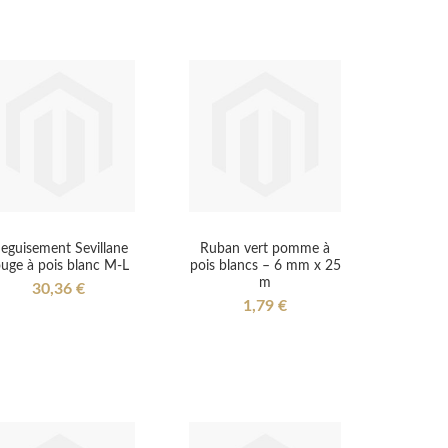
eguisement Sevillane
Ruban vert pomme à
ouge à pois blanc M-L
pois blancs – 6 mm x 25
m
30,36 €
1,79 €