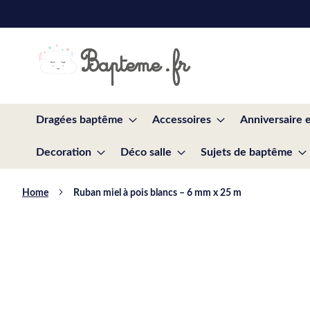
Skip
to
Content
Dragées baptême
Accessoires
Anniversaire 
Decoration
Déco salle
Sujets de baptême
Home
Ruban miel à pois blancs – 6 mm x 25 m
Skip
to
the
end
of
the
images