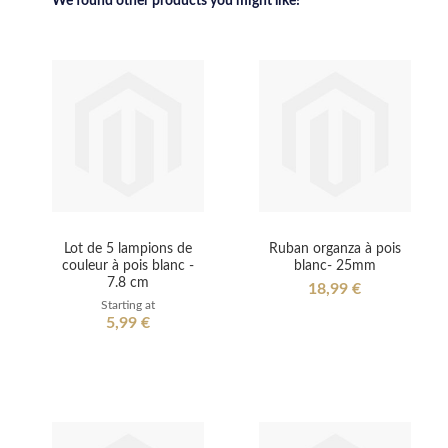
We found other products you might like!
Lot de 5 lampions de
Ruban organza à pois
couleur à pois blanc -
blanc- 25mm
7.8 cm
18,99 €
Starting at
5,99 €