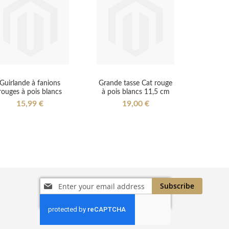
Guirlande à fanions
Grande tasse Cat rouge
rouges à pois blancs
à pois blancs 11,5 cm
15,99 €
19,00 €
Sign
Subscribe
Up
for
Our
Newsletter: