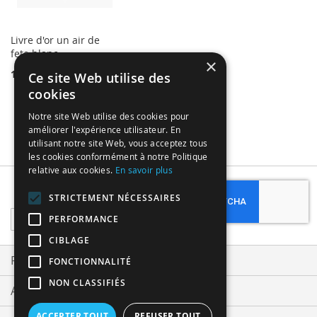
Livre d'or un air de
fete blanc
×
19,99 €
Ce site Web utilise des
cookies
Notre site Web utilise des cookies pour
améliorer l'expérience utilisateur. En
utilisant notre site Web, vous acceptez tous
les cookies conformément à notre Politique
relative aux cookies.
En savoir plus
Subscribe
STRICTEMENT NÉCESSAIRES
Sign
PERFORMANCE
Up
CIBLAGE
for
Our
Privacy and Cookie Policy
FONCTIONNALITÉ
Newsletter:
NON CLASSIFIÉS
Advanced Search
ACCEPTER TOUT
REFUSER TOUT