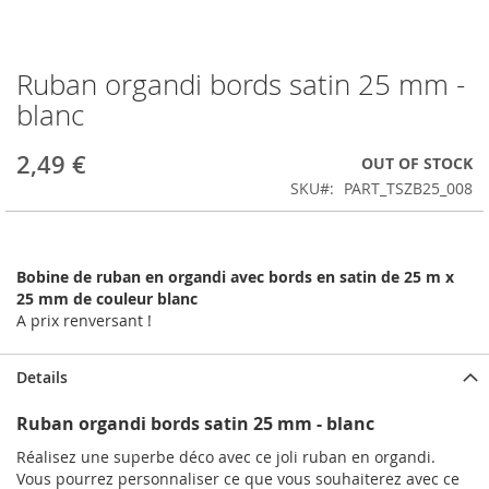
Ruban organdi bords satin 25 mm -
Skip
to
blanc
the
beginning
2,49 €
OUT OF STOCK
of
the
SKU
PART_TSZB25_008
images
gallery
Bobine de ruban en organdi avec bords en satin de 25 m x
25 mm de couleur blanc
A prix renversant !
Details
Ruban organdi bords satin 25 mm - blanc
Réalisez une superbe déco avec ce joli ruban en organdi.
Vous pourrez personnaliser ce que vous souhaiterez avec ce