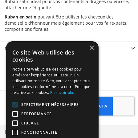
Ruban satin idéal pour vos contenants à dragées ou encore,
attacher une étiquette.
Ruban en satin
pouvant être utiliser les cheveux des
demoiselle d'honneur mais également pour vos faire-parts,
compositions florales.
×
More Information
Ce site Web utilise des
cookies
Notre site Web utilise des cookies pour
améliorer l'expérience utilisateur. En
utilisant notre site Web, vous acceptez tous
les cookies conformément à notre Politique
relative aux cookies.
En savoir plus
Subscribe
STRICTEMENT NÉCESSAIRES
Sign
PERFORMANCE
Up
CIBLAGE
for
Our
Privacy and Cookie Policy
FONCTIONNALITÉ
Newsletter: