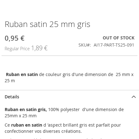
Ruban satin 25 mm gris
Skip
to
the
0,95 €
Special
OUT OF STOCK
beginning
Price
SKU
AI17-PART-TS25-091
1,89 €
of
Regular Price
the
images
gallery
Ruban en satin
de couleur gris d'une dimension de 25 mm x
25 m
Details
Ruban en satin gris,
100% polyester d'une dimension de
25mm x 25 mm
Ce
ruban en satin
d 'aspect brillant gris est parfait pour
confectionner vos diverses créations.