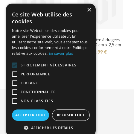
×
Ce site Web utilise des
cookies
Notre site Web utilise des cookies pour
améliorer l'expérience utilisateur. En
Eprouvette à dragees
Eprouvette à dragees
utilisant notre site Web, vous acceptez tous
bonheur 10 cm x 2,5 cm
amour 10 cm x 2,5 cm
les cookies conformément à notre Politique
1,99 €
1,99 €
relative aux cookies.
En savoir plus
STRICTEMENT NÉCESSAIRES
PERFORMANCE
CIBLAGE
FONCTIONNALITÉ
Privacy and Cookie Policy
NON CLASSIFIÉS
Advanced Search
ACCEPTER TOUT
REFUSER TOUT
Orders and Returns
Contact Us
AFFICHER LES DÉTAILS