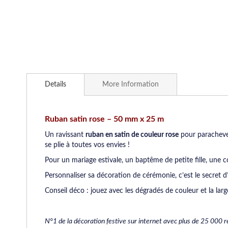
Skip
to
Details
More Information
the
beginning
of
the
Ruban satin rose – 50 mm x 25 m
images
Un ravissant
ruban en satin de couleur rose
pour parachever
gallery
se plie à toutes vos envies !
Pour un mariage estivale, un baptême de petite fille, une
Personnaliser sa décoration de cérémonie, c’est le secret 
Conseil déco : jouez avec les dégradés de couleur et la lar
N°1 de la décoration festive sur internet avec plus de 25 000 r