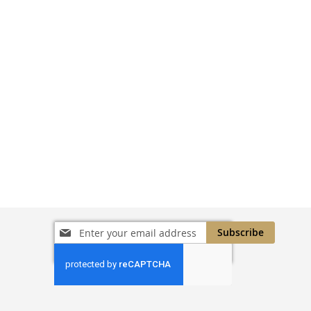
Sign
Subscribe
Up
for
Our
Newsletter: