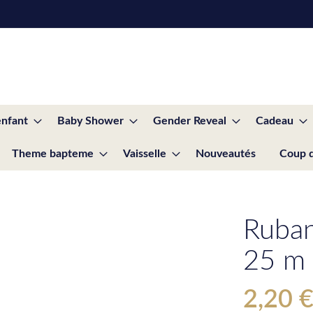
enfant
Baby Shower
Gender Reveal
Cadeau
Theme bapteme
Vaisselle
Nouveautés
Coup 
Ruban
25 m
2,20 
Special