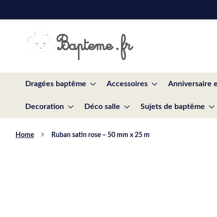
Skip
to
Content
Dragées baptême
Accessoires
Anniversaire 
Decoration
Déco salle
Sujets de baptême
Home
Ruban satin rose – 50 mm x 25 m
Skip
to
the
end
of
the
images