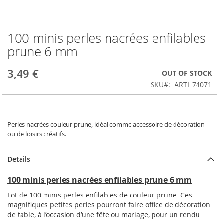
100 minis perles nacrées enfilables
Skip
to
prune 6 mm
the
beginning
3,49 €
OUT OF STOCK
of
the
SKU
ARTI_74071
images
gallery
Perles nacrées couleur prune, idéal comme accessoire de décoration
ou de loisirs créatifs.
Details
100 minis perles nacrées enfilables prune 6 mm
Lot de 100 minis perles enfilables de couleur prune. Ces
magnifiques petites perles pourront faire office de décoration
de table, à l’occasion d’une fête ou mariage, pour un rendu