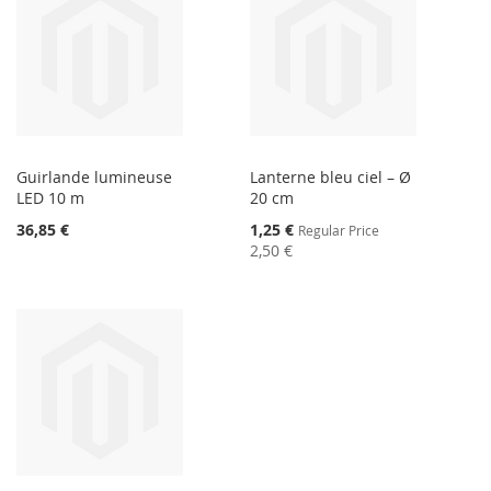
Guirlande lumineuse
Lanterne bleu ciel – Ø
LED 10 m
20 cm
Special
36,85 €
1,25 €
Regular Price
Price
2,50 €