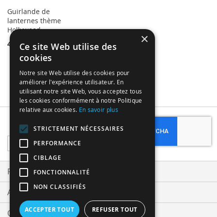
Guirlande de
lanternes thème
Hollywood
×
4,99 €
Ce site Web utilise des
cookies
Notre site Web utilise des cookies pour
améliorer l'expérience utilisateur. En
utilisant notre site Web, vous acceptez tous
les cookies conformément à notre Politique
relative aux cookies.
En savoir plus
Subscribe
STRICTEMENT NÉCESSAIRES
Sign
PERFORMANCE
Up
CIBLAGE
for
Our
Privacy and Cookie Policy
FONCTIONNALITÉ
Newsletter:
NON CLASSIFIÉS
Advanced Search
ACCEPTER TOUT
REFUSER TOUT
Orders and Returns