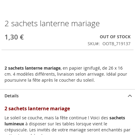
2 sachets lanterne mariage
Skip
to
the
1,30 €
OUT OF STOCK
beginning
SKU
OOTB_719137
of
the
images
gallery
2 sachets lanterne mariage
, en papier ignifugé, de 26 x 16
cm. 4 modèles différents, livraison selon arrivage. Idéal pour
poursuivre la fête après le coucher du soleil.
Details
2 sachets lanterne mariage
Le soleil se couche, mais la fête continue ! Voici des
sachets
lumineux
à disposer sur les tables lorsque vient le
crépuscule. Les invités de votre mariage seront enchantés par