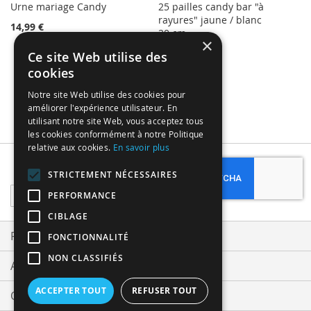
Urne mariage Candy
25 pailles candy bar "à
rayures" jaune / blanc
14,99 €
20 cm
×
3,49 €
Ce site Web utilise des
cookies
Notre site Web utilise des cookies pour
améliorer l'expérience utilisateur. En
utilisant notre site Web, vous acceptez tous
les cookies conformément à notre Politique
relative aux cookies.
En savoir plus
Subscribe
STRICTEMENT NÉCESSAIRES
Sign
PERFORMANCE
Up
CIBLAGE
for
Our
Privacy and Cookie Policy
FONCTIONNALITÉ
Newsletter:
NON CLASSIFIÉS
Advanced Search
ACCEPTER TOUT
REFUSER TOUT
Orders and Returns