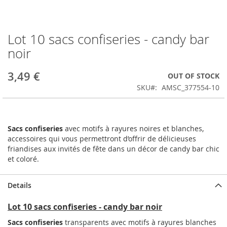
Lot 10 sacs confiseries - candy bar
Skip
to
noir
the
beginning
3,49 €
OUT OF STOCK
of
the
SKU
AMSC_377554-10
images
gallery
Sacs confiseries
avec motifs à rayures noires et blanches,
accessoires qui vous permettront d’offrir de délicieuses
friandises aux invités de fête dans un décor de candy bar chic
et coloré.
Details
Lot 10 sacs confiseries - candy bar noir
Sacs confiseries
transparents avec motifs à rayures blanches