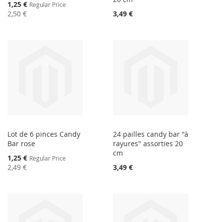
Special
1,25 €
Regular Price
Price
2,50 €
3,49 €
Lot de 6 pinces Candy
24 pailles candy bar "à
Bar rose
rayures" assorties 20
cm
Special
1,25 €
Regular Price
Price
2,49 €
3,49 €