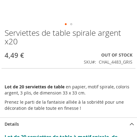
Serviettes de table spirale argent
Skip
to
x20
the
beginning
4,49 €
OUT OF STOCK
of
the
SKU
CHAL_4483_GRIS
images
gallery
Lot de 20 serviettes de table
en papier, motif spirale, coloris
argent, 3 plis, de dimension 33 x 33 cm.
Prenez le parti de la fantaisie alliée à la sobriété pour une
décoration de table toute en finesse !
Details