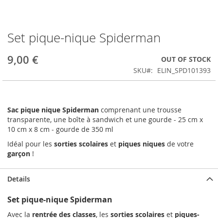
Set pique-nique Spiderman
Skip
to
the
9,00 €
OUT OF STOCK
beginning
SKU
ELIN_SPD101393
of
the
images
gallery
Sac pique nique Spiderman
comprenant une trousse
transparente, une boîte à sandwich et une gourde - 25 cm x
10 cm x 8 cm - gourde de 350 ml
Idéal pour les
sorties scolaires
et
piques niques
de votre
garçon
!
Details
Set pique-nique Spiderman
Avec la
rentrée des classes
, les
sorties scolaires
et
piques-