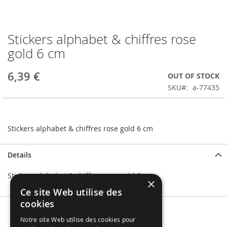
Stickers alphabet & chiffres rose
Skip
to
gold 6 cm
the
beginning
6,39 €
OUT OF STOCK
of
the
SKU
a-77435
images
gallery
Stickers alphabet & chiffres rose gold 6 cm
Details
Stickers alphabet & chiffres rose gold 6 cm
×
Ce site Web utilise des
cookies
Notre site Web utilise des cookies pour