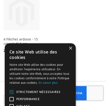
4 Flèches ardoise - 15
cm x H 45.5 cm
×
2,97 €
Ce site Web utilise des
cookies
Notre site Web utilise des cookies pour
améliorer l'expérience utilisateur. En
utilisant notre site Web, vous acceptez tous
les cookies conformément à notre Politique
relative aux cookies.
En savoir plus
Subscribe
STRICTEMENT NÉCESSAIRES
Sign
PERFORMANCE
Up