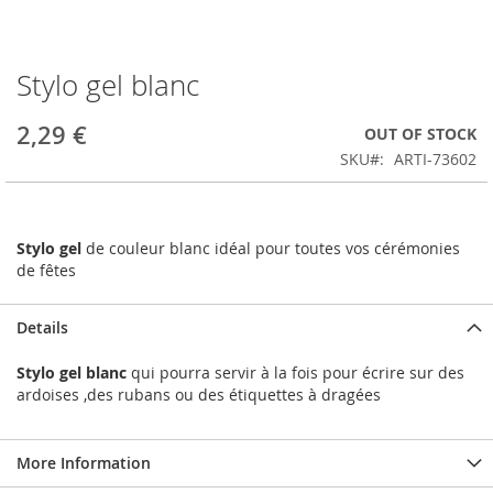
Stylo gel blanc
Skip
to
the
2,29 €
OUT OF STOCK
beginning
SKU
ARTI-73602
of
the
images
gallery
Stylo gel
de couleur blanc idéal pour toutes vos cérémonies
de fêtes
Details
Stylo gel blanc
qui pourra servir à la fois pour écrire sur des
ardoises ,des rubans ou des étiquettes à dragées
More Information