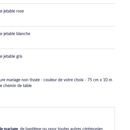
e jetable rose
e jetable blanche
 jetable gris
ure mariage non tissée - couleur de votre choix - 75 cm x 10 m
de chemin de table
de mariage
, de baptême ou pour toutes autres cérémonies