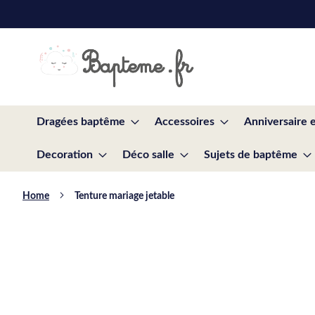
Skip
to
Content
Dragées baptême
Accessoires
Anniversaire 
Decoration
Déco salle
Sujets de baptême
Home
Tenture mariage jetable
Skip
to
the
end
of
the
images