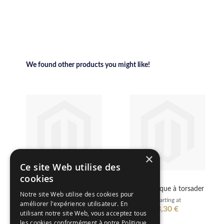
We found other products you might like!
×
Ce site Web utilise des
cookies
Lampion boule de déco
Fil métallique à torsader
Notre site Web utilise des cookies pour
- GM
Starting at
améliorer l'expérience utilisateur. En
3,30 €
Starting at
utilisant notre site Web, vous acceptez tous
5,99 €
les cookies conformément à notre Politique