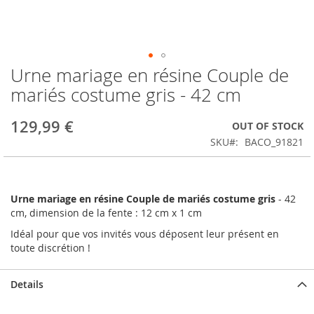
Urne mariage en résine Couple de
Skip
to
mariés costume gris - 42 cm
the
beginning
129,99 €
OUT OF STOCK
of
the
SKU
BACO_91821
images
gallery
Urne mariage en résine Couple de mariés costume gris
- 42
cm, dimension de la fente : 12 cm x 1 cm
Idéal pour que vos invités vous déposent leur présent en
toute discrétion !
Details