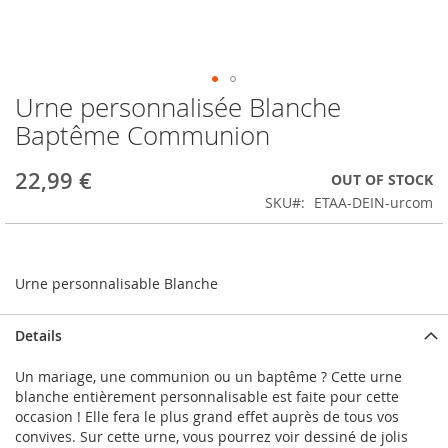
Urne personnalisée Blanche
Skip
to
Baptême Communion
the
beginning
22,99 €
OUT OF STOCK
of
the
SKU
ETAA-DEIN-urcom
images
gallery
Urne personnalisable Blanche
Details
Un mariage, une communion ou un baptême ? Cette urne
blanche entièrement personnalisable est faite pour cette
occasion ! Elle fera le plus grand effet auprès de tous vos
convives. Sur cette urne, vous pourrez voir dessiné de jolis