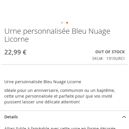
Urne personnalisée Bleu Nuage
Skip
to
Licorne
the
beginning
22,99 €
OUT OF STOCK
of
the
SKU
1910URCI
images
gallery
Urne personnalisée Bleu Nuage Licorne
Idéale pour un anniversaire, communion ou un baptême,
cette urne personnalisée et parfaite pour que vos invité
puissent laisser une délicate attention!
Details
Alliez l’utile à l’agréable avec cette urne en forme décorée