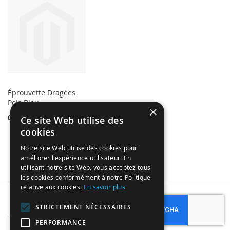
Éprouvette Dragées
Pois Bleu
×
0,15 €
Ce site Web utilise des
cookies
Notre site Web utilise des cookies pour
améliorer l'expérience utilisateur. En
utilisant notre site Web, vous acceptez tous
les cookies conformément à notre Politique
relative aux cookies.
En savoir plus
Subscribe
STRICTEMENT NÉCESSAIRES
Sign
PERFORMANCE
Up