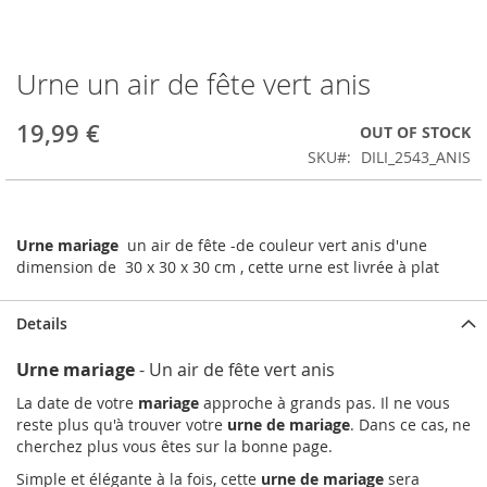
Urne un air de fête vert anis
Skip
to
the
19,99 €
OUT OF STOCK
beginning
SKU
DILI_2543_ANIS
of
the
images
gallery
Urne mariage
un air de fête -de couleur vert anis d'une
dimension de 30 x 30 x 30 cm , cette urne est livrée à plat
Details
Urne mariage
- Un air de fête vert anis
La date de votre
mariage
approche à grands pas. Il ne vous
reste plus qu'à trouver votre
urne de mariage
. Dans ce cas, ne
cherchez plus vous êtes sur la bonne page.
Simple et élégante à la fois, cette
urne de mariage
sera