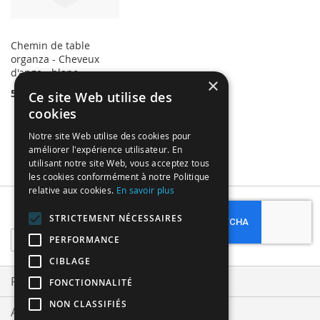
Chemin de table
organza - Cheveux
d'ange - blanc
×
5,99 €
Ce site Web utilise des
cookies
Notre site Web utilise des cookies pour
améliorer l'expérience utilisateur. En
utilisant notre site Web, vous acceptez tous
les cookies conformément à notre Politique
relative aux cookies.
En savoir plus
Subscribe
STRICTEMENT NÉCESSAIRES
Sign
PERFORMANCE
Up
CIBLAGE
for
Our
Privacy and Cookie Policy
FONCTIONNALITÉ
Newsletter:
NON CLASSIFIÉS
Advanced Search