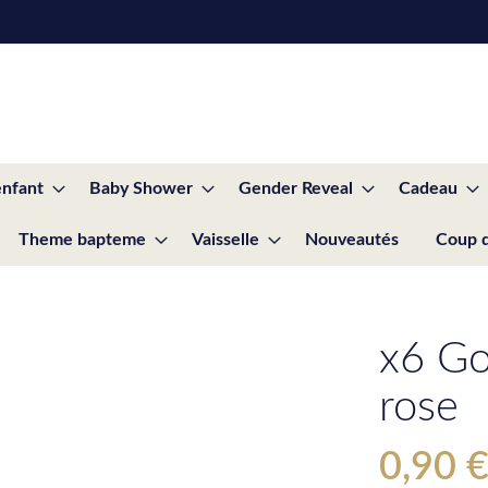
enfant
Baby Shower
Gender Reveal
Cadeau
Theme bapteme
Vaisselle
Nouveautés
Coup 
x6 Go
rose
0,90 
Special