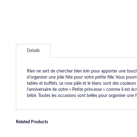
Skip
to
Details
the
beginning
of
the
Rien ne sert de chercher bien loin pour apporter une touch
images
d’organiser une jolie fête pour votre petite fille. Vous pour
gallery
tables et buffets. Le rose pâle et le blanc sont des couleurs
l’anniversaire de votre « Petite princesse » comme il est éc
bébé. Toutes les occasions sont belles pour organiser une f
Related Products