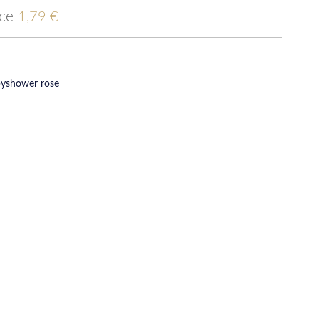
ice
1,79 €
byshower rose