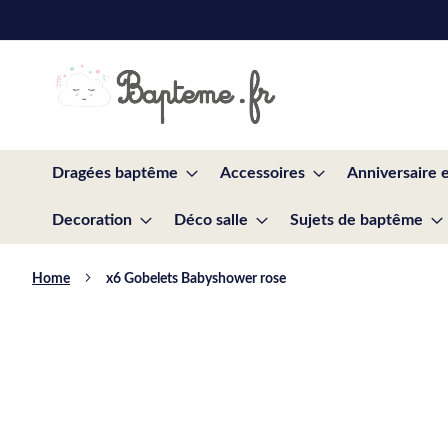
Skip
to
Content
Dragées baptême
Accessoires
Anniversaire 
Decoration
Déco salle
Sujets de baptême
Home
x6 Gobelets Babyshower rose
Skip
to
the
end
of
the
images