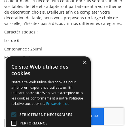
couleur blanc et décoré d'un contour doré, ils seront sublimer
vos tables de fête et s'adapteront parfaitement à votre thème
de décoration choisis. D'ailleurs afin de compléter votre
décoration de table, nous vous proposons un large choix de
vaisselle, n'hésitez pas à découvrir nos différentes catégories.
Caractéristiques :
Lot de 6
Contenance : 260ml
Matière : Carton
×
Ce site Web utilise des
cookies
Notre site Web utilise des cookies pour
améliorer l'expérience utilisateur. En
utilisant notre site Web, vous acceptez tous
les cookies conformément à notre Politique
relative aux cookies.
En savoir plus
Subscribe
STRICTEMENT NÉCESSAIRES
Sign
PERFORMANCE
Up