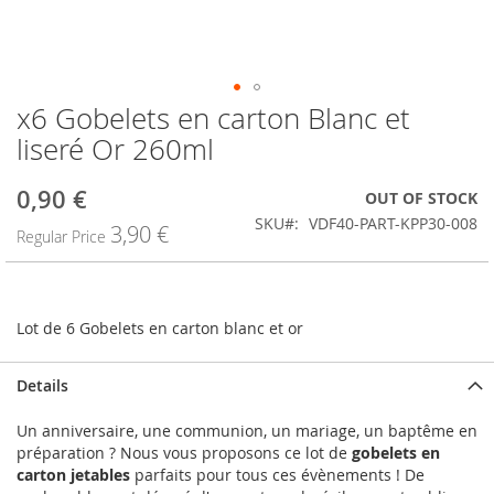
x6 Gobelets en carton Blanc et
Skip
to
liseré Or 260ml
the
beginning
0,90 €
Special
OUT OF STOCK
of
Price
the
SKU
VDF40-PART-KPP30-008
3,90 €
Regular Price
images
gallery
Lot de 6 Gobelets en carton blanc et or
Details
Un anniversaire, une communion, un mariage, un baptême en
préparation ? Nous vous proposons ce lot de
gobelets en
carton jetables
parfaits pour tous ces évènements ! De