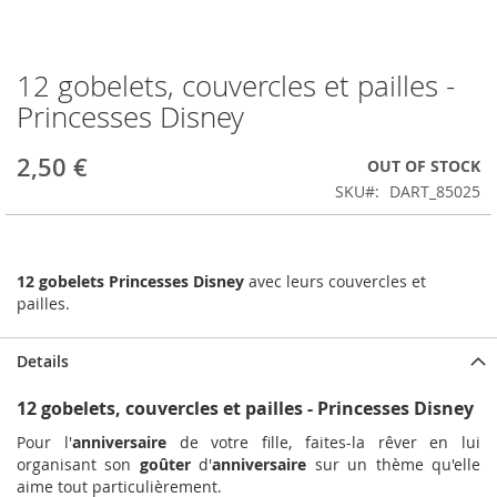
12 gobelets, couvercles et pailles -
Skip
to
Princesses Disney
the
beginning
2,50 €
OUT OF STOCK
of
the
SKU
DART_85025
images
gallery
12 gobelets Princesses Disney
avec leurs couvercles et
pailles.
Details
12 gobelets, couvercles et pailles - Princesses Disney
Pour l'
anniversaire
de votre fille, faites-la rêver en lui
organisant son
goûter
d'
anniversaire
sur un thème qu'elle
aime tout particulièrement.