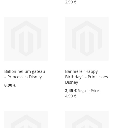
Price
2,90 €
Ballon hélium gâteau
Bannière "Happy
– Princesses Disney
Birthday" – Princesses
Disney
8,90 €
Special
2,45 €
Regular Price
Price
4,90 €