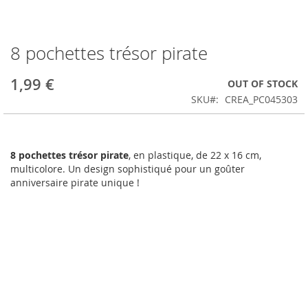
8 pochettes trésor pirate
Skip
to
the
1,99 €
OUT OF STOCK
beginning
SKU
CREA_PC045303
of
the
images
gallery
8 pochettes trésor pirate
, en plastique, de 22 x 16 cm,
multicolore. Un design sophistiqué pour un goûter
anniversaire pirate unique !