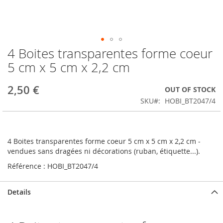
4 Boites transparentes forme coeur
Skip
to
5 cm x 5 cm x 2,2 cm
the
beginning
2,50 €
OUT OF STOCK
of
the
SKU
HOBI_BT2047/4
images
gallery
4 Boites transparentes forme coeur 5 cm x 5 cm x 2,2 cm -
vendues sans dragées ni décorations (ruban, étiquette...).
Référence : HOBI_BT2047/4
Details