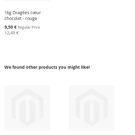
1kg Dragées cœur
chocolat - rouge
Special
9,59 €
Regular Price
Price
12,49 €
We found other products you might like!