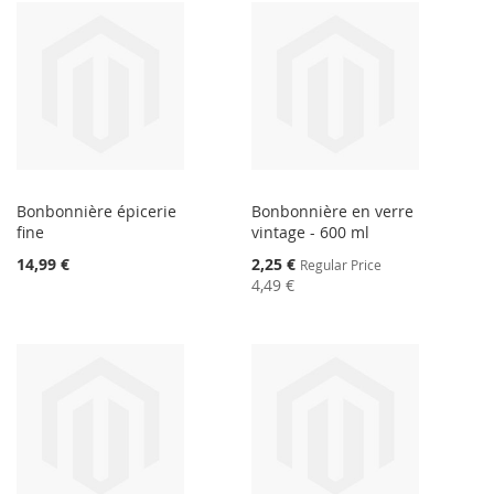
Bonbonnière épicerie
Bonbonnière en verre
fine
vintage - 600 ml
Special
14,99 €
2,25 €
Regular Price
Price
4,49 €