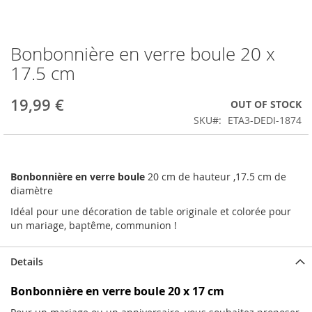
Bonbonnière en verre boule 20 x
Skip
to
17.5 cm
the
beginning
19,99 €
OUT OF STOCK
of
the
SKU
ETA3-DEDI-1874
images
gallery
Bonbonnière en verre boule
20 cm de hauteur ,17.5 cm de
diamètre
Idéal pour une décoration de table originale et colorée pour
un mariage, baptême, communion !
Details
Bonbonnière en verre boule 20 x 17 cm