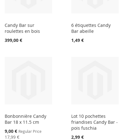
Candy Bar sur
6 étiquettes Candy
roulettes en bois
Bar abeille
399,00 €
1,49 €
Bonbonnière Candy
Lot 10 pochettes
Bar 18 x 11.5 cm
friandises Candy Bar -
pois fuschia
Special
9,00 €
Regular Price
Price
17,99 €
2,99 €