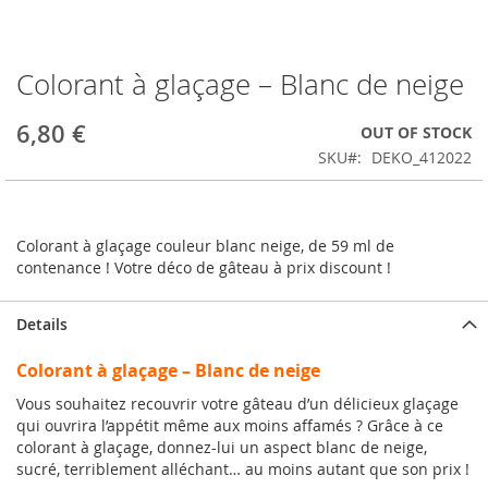
Colorant à glaçage – Blanc de neige
Skip
to
the
6,80 €
OUT OF STOCK
beginning
SKU
DEKO_412022
of
the
images
gallery
Colorant à glaçage couleur blanc neige, de 59 ml de
contenance ! Votre déco de gâteau à prix discount !
Details
Colorant à glaçage – Blanc de neige
Vous souhaitez recouvrir votre gâteau d’un délicieux glaçage
qui ouvrira l’appétit même aux moins affamés ? Grâce à ce
colorant à glaçage, donnez-lui un aspect blanc de neige,
sucré, terriblement alléchant… au moins autant que son prix !