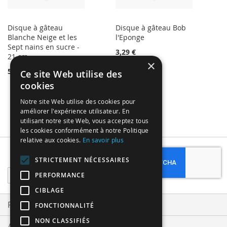
Disque à gâteau
Disque à gâteau Bob
Blanche Neige et les
l'Eponge
Sept nains en sucre -
3,29 €
21 cm
×
5,10 €
Ce site Web utilise des
cookies
Notre site Web utilise des cookies pour
améliorer l'expérience utilisateur. En
utilisant notre site Web, vous acceptez tous
les cookies conformément à notre Politique
relative aux cookies.
En savoir plus
Subscribe
STRICTEMENT NÉCESSAIRES
Sign
PERFORMANCE
Up
CIBLAGE
for
Our
Privacy and Cookie Policy
FONCTIONNALITÉ
Newsletter:
NON CLASSIFIÉS
Advanced Search