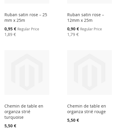
Ruban satin rose – 25
Ruban satin rose –
mm x 25m
12mm x 25m
Special
Special
0,95 €
0,90 €
Regular Price
Regular Price
Price
Price
1,89 €
1,79 €
Chemin de table en
Chemin de table en
organza strié
organza strié rouge
turquoise
5,50 €
5,50 €