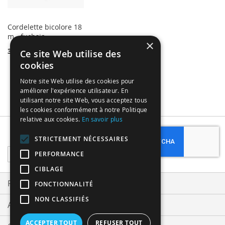
Cordelette bicolore 18
m - fuchsia
×
3,49 €
Ce site Web utilise des
cookies
Notre site Web utilise des cookies pour
améliorer l'expérience utilisateur. En
utilisant notre site Web, vous acceptez tous
les cookies conformément à notre Politique
relative aux cookies.
En savoir plus
Subscribe
STRICTEMENT NÉCESSAIRES
Sign
PERFORMANCE
Up
CIBLAGE
for
Our
Privacy and Cookie Policy
FONCTIONNALITÉ
Newsletter:
NON CLASSIFIÉS
Advanced Search
ACCEPTER TOUT
REFUSER TOUT