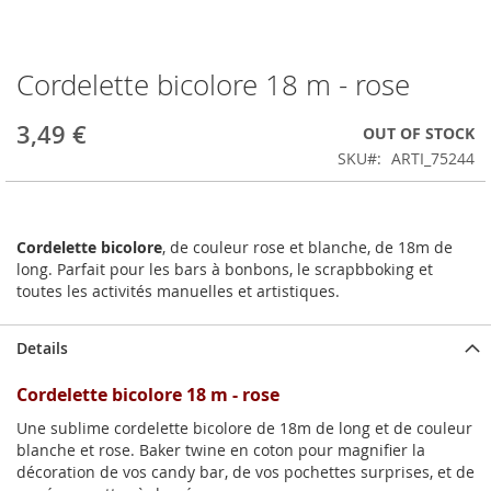
Cordelette bicolore 18 m - rose
Skip
to
the
3,49 €
OUT OF STOCK
beginning
SKU
ARTI_75244
of
the
images
gallery
Cordelette bicolore
, de couleur rose et blanche, de 18m de
long. Parfait pour les bars à bonbons, le scrapbboking et
toutes les activités manuelles et artistiques.
Details
Cordelette bicolore 18 m - rose
Une sublime cordelette bicolore de 18m de long et de couleur
blanche et rose. Baker twine en coton pour magnifier la
décoration de vos candy bar, de vos pochettes surprises, et de