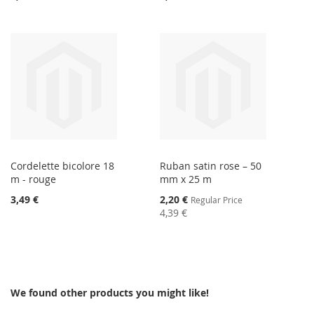
Cordelette bicolore 18
Ruban satin rose – 50
m - rouge
mm x 25 m
Special
3,49 €
2,20 €
Regular Price
Price
4,39 €
We found other products you might like!