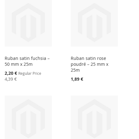
Ruban satin fuchsia –
Ruban satin rose
50 mm x 25m
poudré – 25 mm x
25m
Special
2,20 €
Regular Price
Price
4,39 €
1,89 €