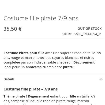
Costume fille pirate 7/9 ans
Skip
to
the
35,50 €
OUT OF STOCK
beginning
SKU
SMIF_SM41094_M
of
the
images
gallery
Costume Pirate pour fille
avec une superbe robe en taille 7/9
ans, rouge et marron avec des rayures blanches et noires
complétée par son indispensable chapeau !
Déguisement
idéal pour un
anniversaire
ambiance
pirate
!
Details
Costume fille pirate – 7/9 ans
Thème pirate
!
Déguisement
enfant pour
fille
en taille 7/9
ans, composé d'une jolie robe de pirate rouge, marron