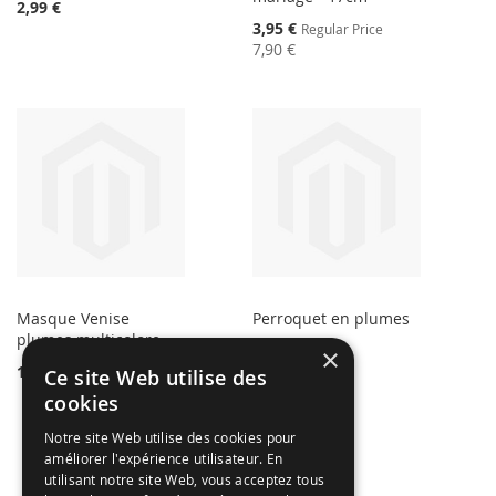
2,99 €
Special
3,95 €
Regular Price
Price
7,90 €
Masque Venise
Perroquet en plumes
plumes multicolore
22,99 €
×
13,99 €
Ce site Web utilise des
cookies
Notre site Web utilise des cookies pour
améliorer l'expérience utilisateur. En
utilisant notre site Web, vous acceptez tous