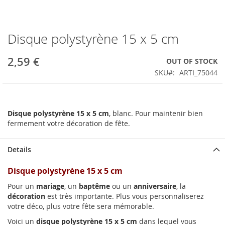
Disque polystyrène 15 x 5 cm
Skip
to
the
2,59 €
OUT OF STOCK
beginning
SKU
ARTI_75044
of
the
images
gallery
Disque polystyrène 15 x 5 cm
, blanc. Pour maintenir bien
fermement votre décoration de fête.
Details
Disque polystyrène 15 x 5 cm
Pour un
mariage
, un
baptême
ou un
anniversaire
, la
décoration
est très importante. Plus vous personnaliserez
votre déco, plus votre fête sera mémorable.
Voici un
disque polystyrène 15 x 5 cm
dans lequel vous