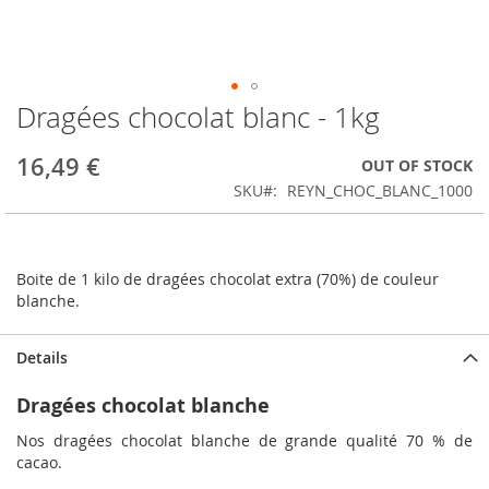
Dragées chocolat blanc - 1kg
Skip
to
the
16,49 €
OUT OF STOCK
beginning
SKU
REYN_CHOC_BLANC_1000
of
the
images
gallery
Boite de 1 kilo de dragées chocolat extra (70%) de couleur
blanche.
Details
Dragées chocolat blanche
Nos dragées chocolat blanche de grande qualité 70 % de
cacao.