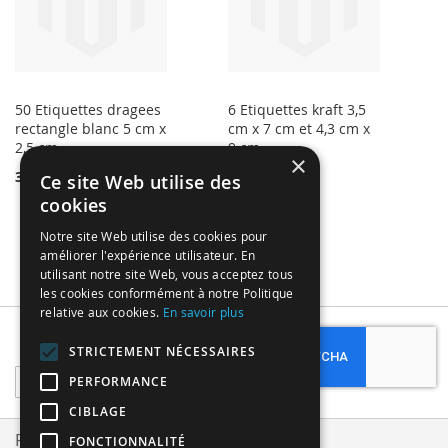
50 Etiquettes dragees
6 Etiquettes kraft 3,5
rectangle blanc 5 cm x
cm x 7 cm et 4,3 cm x
2,5 cm
9 cm
×
3,99 €
2,37 €
Ce site Web utilise des
cookies
Notre site Web utilise des cookies pour
améliorer l'expérience utilisateur. En
utilisant notre site Web, vous acceptez tous
les cookies conformément à notre Politique
relative aux cookies.
En savoir plus
Subscribe
STRICTEMENT NÉCESSAIRES
Sign
PERFORMANCE
Up
CIBLAGE
for
Our
Privacy and Cookie Policy
FONCTIONNALITÉ