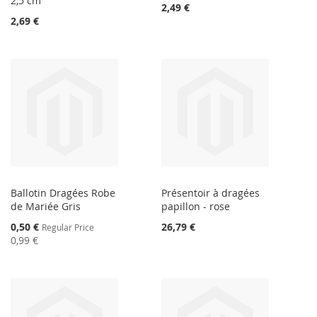
2,5 cm
2,49 €
2,69 €
Ballotin Dragées Robe
Présentoir à dragées
de Mariée Gris
papillon - rose
Special
0,50 €
26,79 €
Regular Price
Price
0,99 €