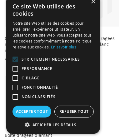
×
Ce site Web utilise des
cookies
Notre site Web utilise des cookies pour
améliorer l'expérience utilisateur. En
utilisant notre site Web, vous acceptez tous
6 Boîtes dragées
Présentoir à dragées
les cookies conformément à notre Politique
rondes blanches 4 cm
Cœur laqué blanc
relative aux cookies.
En savoir plus
x 4 cm
16,00 €
4,99 €
STRICTEMENT NÉCESSAIRES
PERFORMANCE
CIBLAGE
FONCTIONNALITÉ
NON CLASSIFIÉS
ACCEPTER TOUT
REFUSER TOUT
AFFICHER LES DÉTAILS
Boîte dragees diamant