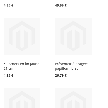
4,35 €
49,99 €
5 Cornets en lin jaune
Présentoir à dragées
21 cm
papillon - bleu
4,35 €
26,79 €