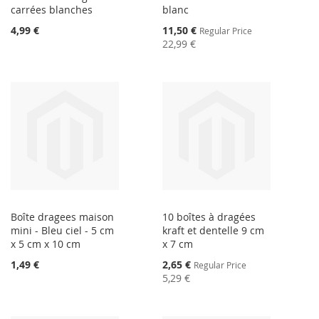
carrées blanches
blanc
Special
4,99 €
11,50 €
Regular Price
Price
22,99 €
Boîte dragees maison
10 boîtes à dragées
mini - Bleu ciel - 5 cm
kraft et dentelle 9 cm
x 5 cm x 10 cm
x 7 cm
Special
1,49 €
2,65 €
Regular Price
Price
5,29 €