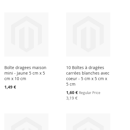
Boîte dragees maison
10 Boîtes à dragées
mini - Jaune 5 cm x 5
carrées blanches avec
cm x 10 cm
coeur - 5 cm x 5 cm x
5 cm
1,49 €
Special
1,60 €
Regular Price
Price
3,19 €