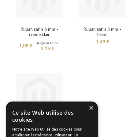
Ruban satin 6 mm -
Ruban satin 3 mm -
crème clair
blanc
1,49 €
Regular Price
Special
1,08 €
2,15 €
Price
×
Ce site Web utilise des
cookies
Notre site Web utilise des cookies pour
Ruban satin crème –
améliorer l'expérience utilisateur. En
12mm x 25m