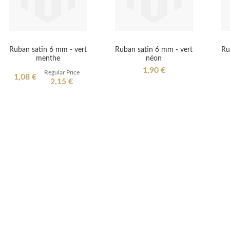
Ruban satin 6 mm - vert
Ruban satin 6 mm - vert
Ru
menthe
néon
1,90 €
Regular Price
Special
1,08 €
2,15 €
Price