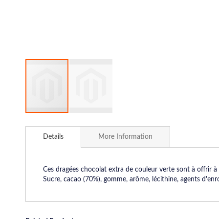
Skip
to
Details
More Information
the
beginning
of
the
Ces dragées chocolat extra de couleur verte sont à offrir 
images
Sucre, cacao (70%), gomme, arôme, lécithine, agents d'enr
gallery