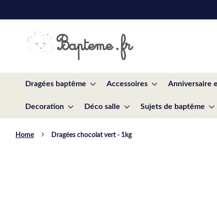
Skip
to
Content
Dragées baptême
Accessoires
Anniversaire 
Decoration
Déco salle
Sujets de baptême
Home
Dragées chocolat vert - 1kg
Skip
to
the
end
of
the
images