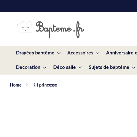
Skip
to
Content
Dragées baptême
Accessoires
Anniversaire 
Decoration
Déco salle
Sujets de baptême
Home
Kit princesse
Skip
to
the
end
of
the
images