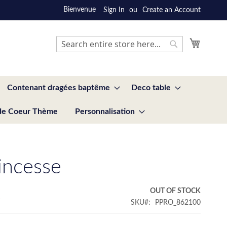
Bienvenue
Sign In
Create an Account
My Cart
Search
Search
Contenant dragées baptême
Deco table
de Coeur Thème
Personnalisation
rincesse
€
OUT OF STOCK
SKU
PPRO_862100