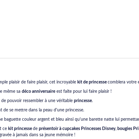
ple plaisir de faire plaisir, cet incroyable
kit de p
rincesse
comblera votre 
que même sa
déco anniversaire
est faite pour lui faire plaisir !
vie de pouvoir ressembler à une véritable
princesse
.
nt de se mettre dans la peau d'une princesse.
 baguette couleur argent et bleu ainsi qu'une barette natte lui permett
t ce
kit princesse
de
présentoir à cupcakes Princesses Disney
,
bougies Pri
 gravée à jamais dans sa jeune mémoire !