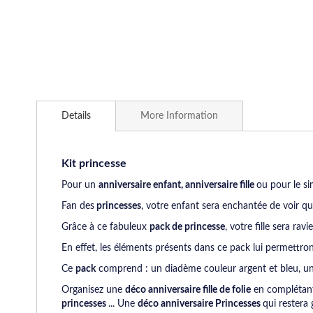
Skip
to
Details
More Information
the
beginning
of
the
Kit princesse
images
Pour un
anniversaire enfant, anniversaire fille
ou pour le sim
gallery
Fan des
princesses
, votre enfant sera enchantée de voir 
Grâce à ce fabuleux
pack de princesse
, votre fille sera ra
En effet, les éléments présents dans ce pack lui permettro
Ce
pack
comprend : un diadème couleur argent et bleu, une
Organisez une
déco anniversaire fille de folie
en complétan
princesses
... Une
déco anniversaire
Princesses
qui restera