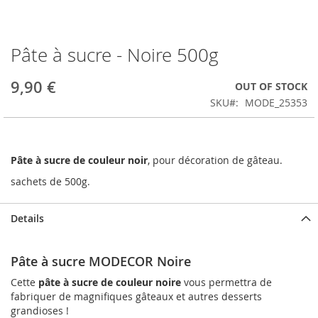
Pâte à sucre - Noire 500g
Skip
to
the
9,90 €
OUT OF STOCK
beginning
SKU
MODE_25353
of
the
images
gallery
Pâte à sucre de couleur noir
, pour décoration de gâteau.
sachets de 500g.
Details
Pâte à sucre MODECOR Noire
Cette
pâte à sucre de couleur noire
vous permettra de
fabriquer de magnifiques gâteaux et autres desserts
grandioses !