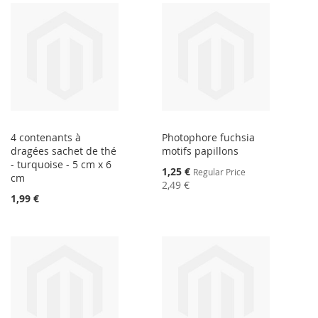
4 contenants à
Photophore fuchsia
dragées sachet de thé
motifs papillons
- turquoise - 5 cm x 6
Special
1,25 €
Regular Price
cm
Price
2,49 €
1,99 €