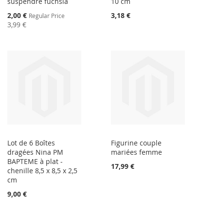
suspendre fuchsia
10 cm
Special
2,00 €
3,18 €
Regular Price
Price
3,99 €
Lot de 6 Boîtes
Figurine couple
dragées Nina PM
mariées femme
BAPTEME à plat -
17,99 €
chenille 8,5 x 8,5 x 2,5
cm
9,00 €