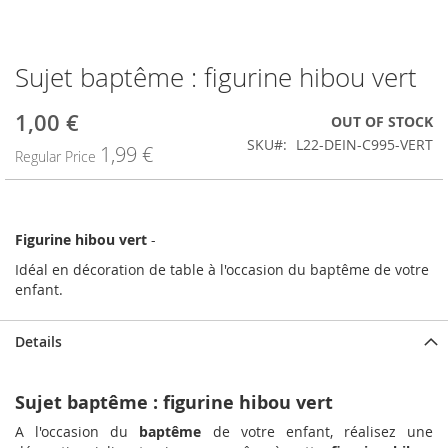
Sujet baptême : figurine hibou vert
Skip
to
the
1,00 €
Special
OUT OF STOCK
beginning
Price
SKU
L22-DEIN-C995-VERT
1,99 €
of
Regular Price
the
images
gallery
Figurine hibou vert
-
Idéal en décoration de table à l'occasion du baptême de votre
enfant.
Details
Sujet baptême : figurine hibou vert
A l'occasion du
baptême
de votre enfant, réalisez une