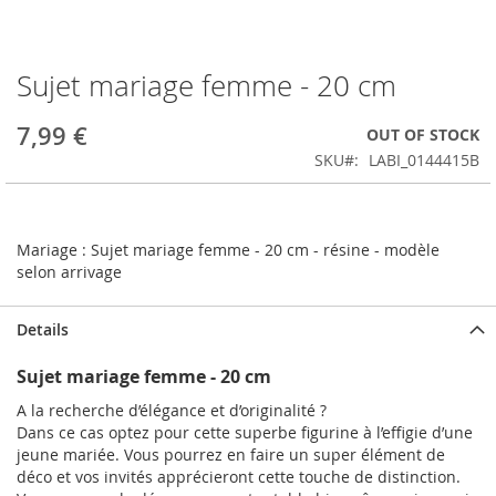
Sujet mariage femme - 20 cm
Skip
to
the
7,99 €
OUT OF STOCK
beginning
SKU
LABI_0144415B
of
the
images
gallery
Mariage :
Sujet mariage femme - 20 cm - résine - modèle
selon arrivage
Details
Sujet mariage femme - 20 cm
A la recherche d’élégance et d’originalité ?
Dans ce cas optez pour cette superbe figurine à l’effigie d’une
jeune mariée. Vous pourrez en faire un super élément de
déco et vos invités apprécieront cette touche de distinction.