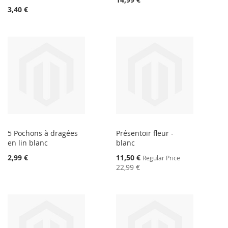
3,40 €
5 Pochons à dragées
Présentoir fleur -
en lin blanc
blanc
Special
2,99 €
11,50 €
Regular Price
Price
22,99 €