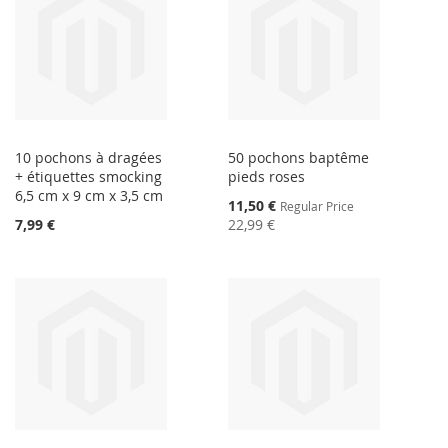
10 pochons à dragées
50 pochons baptême
+ étiquettes smocking
pieds roses
6,5 cm x 9 cm x 3,5 cm
Special
11,50 €
Regular Price
Price
7,99 €
22,99 €