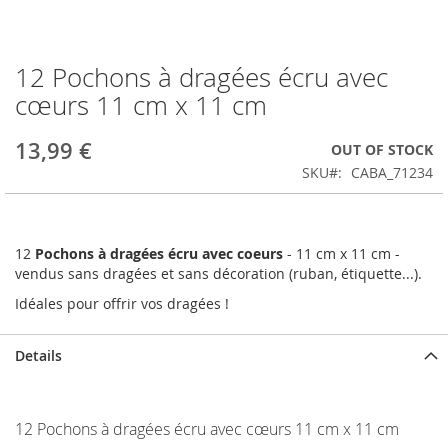
12 Pochons à dragées écru avec
Skip
to
cœurs 11 cm x 11 cm
the
beginning
13,99 €
OUT OF STOCK
of
the
SKU
CABA_71234
images
gallery
12
Pochons à dragées écru avec coeurs
- 11 cm x 11 cm -
vendus sans dragées et sans décoration (ruban, étiquette...).
Idéales pour offrir vos dragées !
Details
12 Pochons à dragées écru avec cœurs 11 cm x 11 cm