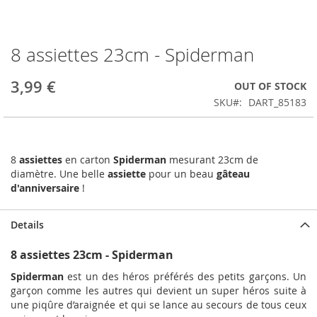
8 assiettes 23cm - Spiderman
Skip
to
the
3,99 €
OUT OF STOCK
beginning
SKU
DART_85183
of
the
images
gallery
8
assiettes
en carton
Spiderman
mesurant 23cm de
diamètre. Une belle
assiette
pour un beau
gâteau
d'anniversaire
!
Details
8 assiettes 23cm - Spiderman
Spiderman
est un des héros préférés des petits garçons. Un
garçon comme les autres qui devient un super héros suite à
une piqûre d’araignée et qui se lance au secours de tous ceux