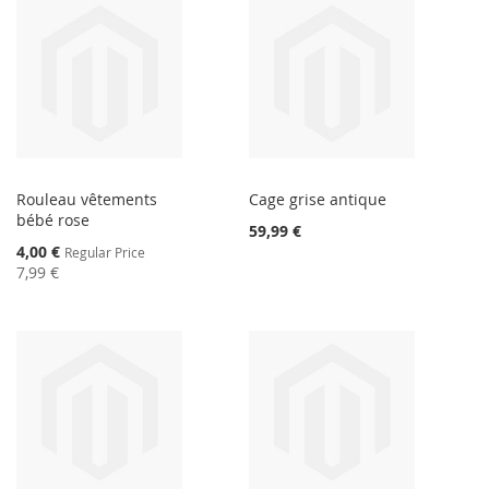
Rouleau vêtements
Cage grise antique
bébé rose
59,99 €
Special
4,00 €
Regular Price
Price
7,99 €