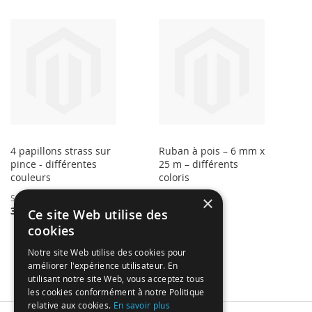
4 papillons strass sur
Ruban à pois – 6 mm x
pince - différentes
25 m – différents
couleurs
coloris
×
Starting at
Starting at
3,49 €
1,79 €
Ce site Web utilise des
cookies
Notre site Web utilise des cookies pour
améliorer l'expérience utilisateur. En
utilisant notre site Web, vous acceptez tous
les cookies conformément à notre Politique
relative aux cookies.
En savoir plus